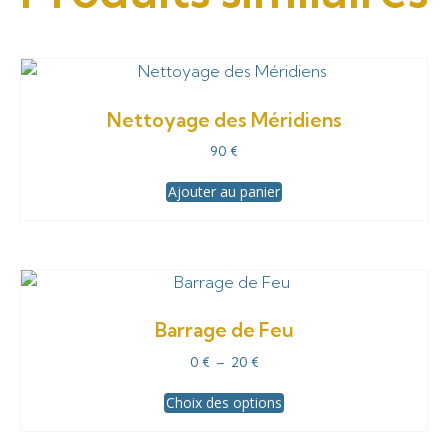
Nettoyage des Méridiens
90
€
Ajouter au panier
Barrage de Feu
Plage
0
€
–
20
€
de
Ce
Choix des options
prix :
produit
0 €
a
à