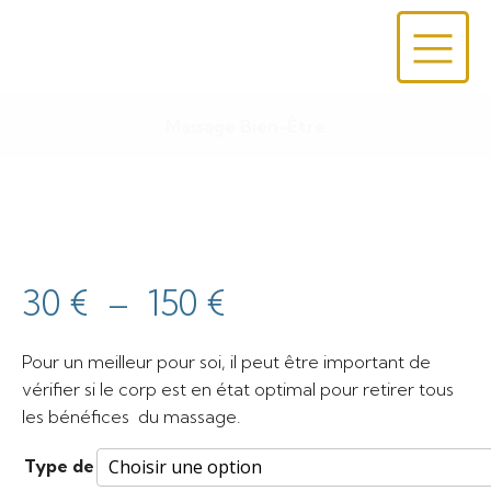
Massage Bien-Être
Plage
30
€
–
150
€
de
Pour un meilleur pour soi, il peut être important de
vérifier si le corp est en état optimal pour retirer tous
prix :
les bénéfices du massage.
30 €
Type de