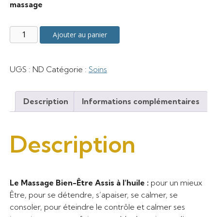
massage
à
quantité
Ajouter au panier
150 €
de
Massage
Bien-
UGS :
ND
Catégorie :
Soins
Être
Description
Informations complémentaires
Description
Le Massage Bien-Être Assis à l’huile :
pour un mieux
Être, pour se détendre, s’apaiser, se calmer, se
consoler, pour éteindre le contrôle et calmer ses